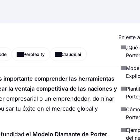
En este a
¿Qué 
ode
Perplexity
Claude.ai
Porte
Model
Expli
s importante comprender las herramientas
ar la ventaja competitiva de las naciones y
Plant
Porte
íder empresarial o un emprendedor, dominar
lsar tu éxito en el mercado global y
Cómo 
Porte
Ejemp
rofundidad
el Modelo Diamante de Porter
.
del n