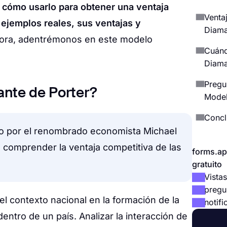
 cómo usarlo para obtener una ventaja
Venta
s
ejemplos reales, sus ventajas y
Diama
hora, adentrémonos en este modelo
Cuánd
Diama
Pregu
nte de Porter?
Model
Concl
ado por el renombrado economista Michael
 comprender la ventaja competitiva de las
forms.ap
gratuito
Vistas
pregu
l contexto nacional en la formación de la
notifi
dentro de un país. Analizar la interacción de