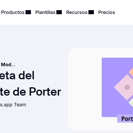
Productos
Plantillas
Recursos
Precios
Una guía completa del Modelo Diamante de Porter
eta del
e de Porter
ms.app Team