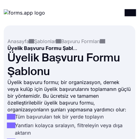
Ürünler
Giriş yap
Kayıt ol
Anasayfa
Şablonlar
Başvuru Formları
Entegrasyonlar
Üyelik Başvuru Formu Şablonu
Şablonlar
Üyelik Başvuru Formu
Kaynaklar
Şablonu
Fiyatlandırma
Üyelik başvuru formu; bir organizasyon, dernek
veya kulüp için üyelik başvurularını toplamanın güçlü
bir yöntemidir. Bu ücretsiz ve tamamen
özelleştirilebilir üyelik başvuru formu,
organizasyonların şunları yapmasına yardımcı olur:
Tüm başvuruları tek bir yerde toplayın
Yanıtları kolayca sıralayın, filtreleyin veya dışa
aktarın