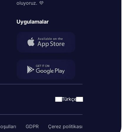
oluyoruz. 💜
Uygulamalar
Türkçe
oşulları
GDPR
Çerez politikası