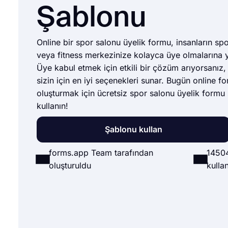
Şablonu
Online bir spor salonu üyelik formu, insanların s
veya fitness merkezinize kolayca üye olmalarına y
Üye kabul etmek için etkili bir çözüm arıyorsanız
sizin için en iyi seçenekleri sunar. Bugün online 
oluşturmak için ücretsiz spor salonu üyelik formu
kullanın!
Şablonu kullan
forms.app Team tarafından
1450
oluşturuldu
kullan