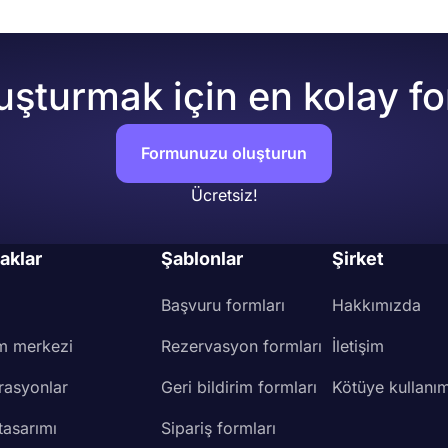
uşturmak için en kolay f
Formunuzu oluşturun
Ücretsiz!
aklar
Şablonlar
Şirket
Başvuru formları
Hakkımızda
m merkezi
Rezervasyon formları
İletişim
rasyonlar
Geri bildirim formları
Kötüye kullanım
tasarımı
Sipariş formları