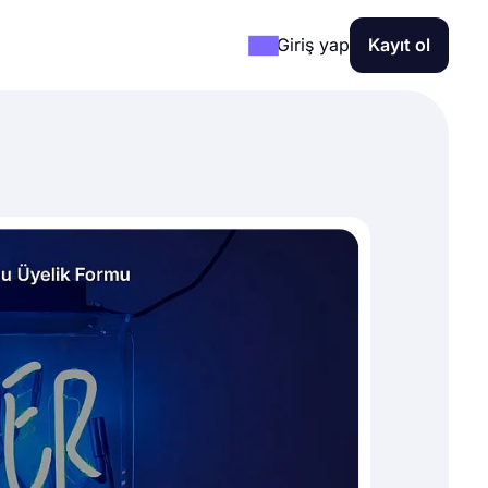
Giriş yap
Kayıt ol