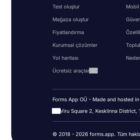
Test oluştur
Mobil
Mağaza oluştur
Güven
Fiyatlandırma
Özelli
Kurumsal çözümler
Toplu
Yol haritası
Neden
Ücretsiz araçlar
Forms App OÜ - Made and hosted in
Viru Square 2, Kesklinna District, 
© 2018 - 2026 forms.app. Tüm hakları