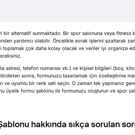
yi bir alternatif sunmaktadır. Bir spor salonuna veya fitness
önden yardımcı olabilir. Öncelikle evrak işlerini azaltarak 
gi toplamak çok daha kolay olacak ve veriler iyi organize ed
eceksiniz.
ta adresi, telefon numarası vb.) ve kişisel bilgileri (boy, kilo
Bitirdikten sonra, formunuzu tasarlamak için özelleştirme me
yin ve uyumlu bir renk seti seçin. O zaman tek yapmanız ger
onu üyelik formu şablonu ile formunuzu oluşturun ve spor s
Şablonu hakkında sıkça sorulan sor