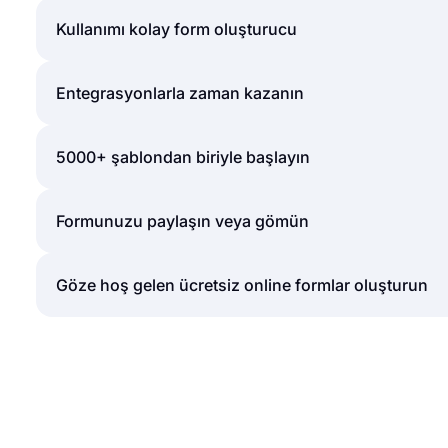
Kullanımı kolay form oluşturucu
Online formlar ve anketler oluşturmak hiç olmadığı 
Entegrasyonlarla zaman kazanın
anketler oluşturabilir ve formları, tasarımını ve gen
aracılığıyla yalnızca birkaç tıklamayla özelleştirebi
forms.app üzerinde oluşturulan formlar ve anketler,
5000+ şablondan biriyle başlayın
kullanarak paylaşım yapabilir ve hemen yanıt toplam
edilebilir. Slack, MailChimp ve Pipedrive gibi 500'd
Güçlü özellikler:
MailChimp'te kişiler oluşturabilir ve formlarınız aracı
● Koşullu mantık
Sıfırdan bir form oluşturmak için daha fazla zaman 
Formunuzu paylaşın veya gömün
gönderebilirsiniz.
● Kolaylıkla formlar oluşturun
biriyle hızlı bir başlangıç ​​yapın ve kendinizi hiç 
● Sınavlar ve teklif formları için hesap makinesi
alanlarını özelleştirebilir, genel form ayarlarını tasarl
Formlarınızı dilediğiniz şekilde paylaşabilirsiniz. 
Göze hoş gelen ücretsiz online formlar oluşturun
● Coğrafi konum kısıtlaması
toplamak istiyorsanız, gizlilik ayarlarını düzenleyebi
● Gerçek zamanlı veri
Formunuzu web sitenize gömmek isterseniz, gömme k
● Ayrıntılı tasarım özelleştirmesi
forms.app'in
form oluşturucu
sunda formunuzun temas
tamamladıktan sonra 'Tasarım' sekmesine geçtiğinizd
renklerinizi seçerek veya birçok hazır temadan birini