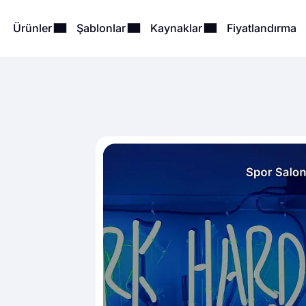
Ürünler
Şablonlar
Kaynaklar
Fiyatlandırma