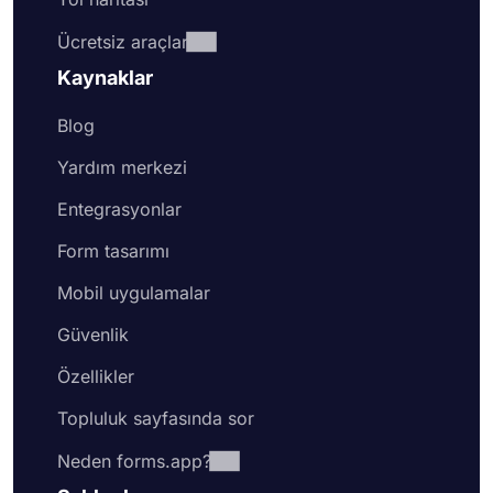
Bir tahmin ve bir fatura arasında birkaç önemli fark
vardır.
Bir tahmin, işe başlamadan önce
Ücretsiz araçlar
müşterilere sunulan yaklaşık bir fiyat önerisidir.
Kaynaklar
Buna karşılık,
bir fatura, iş başlandığında veya iş
tamamlandığında müşterilerin ödemesi gereken bir
Blog
tutarı içerir.
Yardım merkezi
Entegrasyonlar
Form tasarımı
Mobil uygulamalar
Güvenlik
Özellikler
Topluluk sayfasında sor
Neden forms.app?