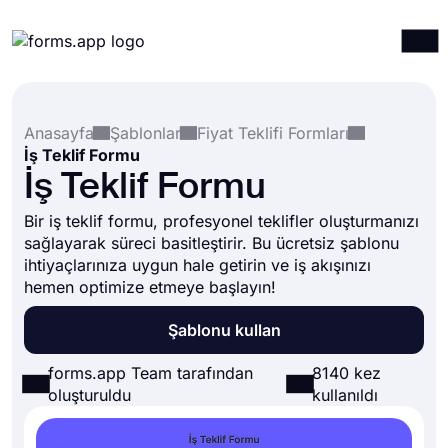
Ürünler
Giriş yap
Kayıt ol
Anasayfa
Şablonlar
Fiyat Teklifi Formları
Entegrasyonlar
İş Teklif Formu
Şablonlar
İş Teklif Formu
Kaynaklar
Bir iş teklif formu, profesyonel teklifler oluşturmanızı
sağlayarak süreci basitleştirir. Bu ücretsiz şablonu
Fiyatlandırma
ihtiyaçlarınıza uygun hale getirin ve iş akışınızı
hemen optimize etmeye başlayın!
Şablonu kullan
forms.app Team tarafından
8140 kez
oluşturuldu
kullanıldı