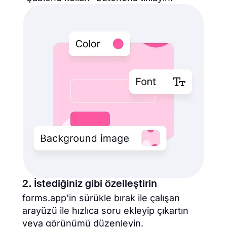
2. İstediğiniz gibi özelleştirin
forms.app'in sürükle bırak ile çalışan
arayüzü ile hızlıca soru ekleyip çıkartın
veya görünümü düzenleyin.