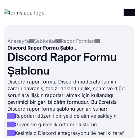
Ürünler
Giriş yap
Kayıt ol
Anasayfa
Şablonlar
Rapor Formları
Entegrasyonlar
Discord Rapor Formu Şablonu
Şablonlar
Discord Rapor Formu
Kaynaklar
Şablonu
Fiyatlandırma
Discord rapor formu, Discord moderatörlerinin
zararlı davranış, taciz, dolandırıcılık, spam ve diğer
sorunlara ilişkin raporları almak için kullandığı
çevrimiçi bir geri bildirim formudur. Bu ücretsiz
Discord rapor formu şablonu şunları sunar:
Raporları düzenli bir şekilde alın ve saklayın
Güven ve güvenlik ortamı oluşturun
Kesintisiz Discord entegrasyonu ile her iki taraf