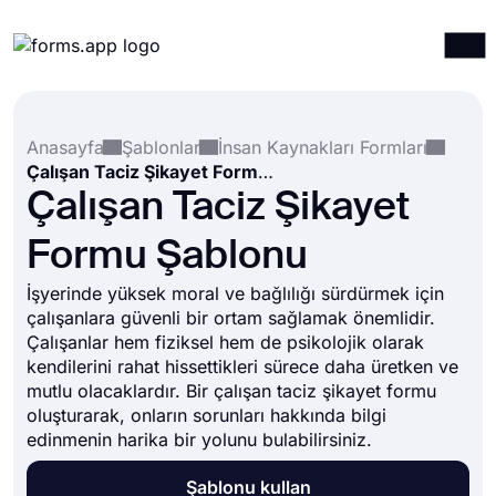
Ürünler
Giriş yap
Kayıt ol
Anasayfa
Şablonlar
İnsan Kaynakları Formları
Entegrasyonlar
Çalışan Taciz Şikayet Formu Şablonu
Şablonlar
Çalışan Taciz Şikayet
Kaynaklar
Formu Şablonu
Fiyatlandırma
İşyerinde yüksek moral ve bağlılığı sürdürmek için
çalışanlara güvenli bir ortam sağlamak önemlidir.
Çalışanlar hem fiziksel hem de psikolojik olarak
kendilerini rahat hissettikleri sürece daha üretken ve
mutlu olacaklardır. Bir çalışan taciz şikayet formu
oluşturarak, onların sorunları hakkında bilgi
edinmenin harika bir yolunu bulabilirsiniz.
Şablonu kullan