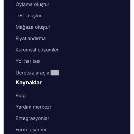
Oylama oluştur
Test oluştur
Mağaza oluştur
Fiyatlandırma
Kurumsal çözümler
Yol haritası
Ücretsiz araçlar
Kaynaklar
Blog
Yardım merkezi
Entegrasyonlar
Form tasarımı