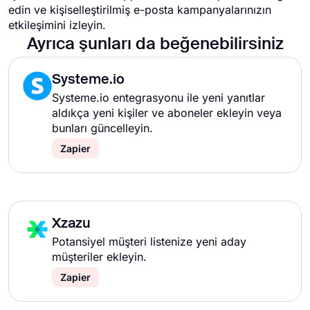
edin ve kişiselleştirilmiş e-posta kampanyalarınızın
etkileşimini izleyin.
Ayrıca şunları da beğenebilirsiniz
Systeme.io
Systeme.io entegrasyonu ile yeni yanıtlar
aldıkça yeni kişiler ve aboneler ekleyin veya
bunları güncelleyin.
Zapier
Xzazu
Potansiyel müşteri listenize yeni aday
müşteriler ekleyin.
Zapier