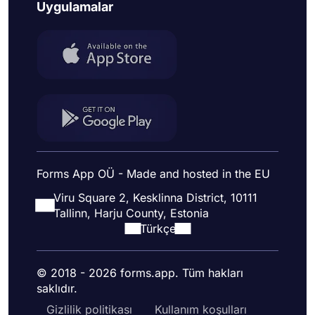
Uygulamalar
Forms App OÜ - Made and hosted in the EU
Viru Square 2, Kesklinna District, 10111
Tallinn, Harju County, Estonia
Türkçe
© 2018 - 2026 forms.app. Tüm hakları
saklıdır.
Gizlilik politikası
Kullanım koşulları