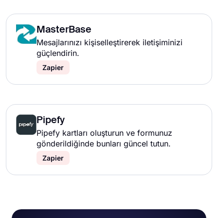
MasterBase
Mesajlarınızı kişiselleştirerek iletişiminizi
güçlendirin.
Zapier
Pipefy
Pipefy kartları oluşturun ve formunuz
gönderildiğinde bunları güncel tutun.
Zapier