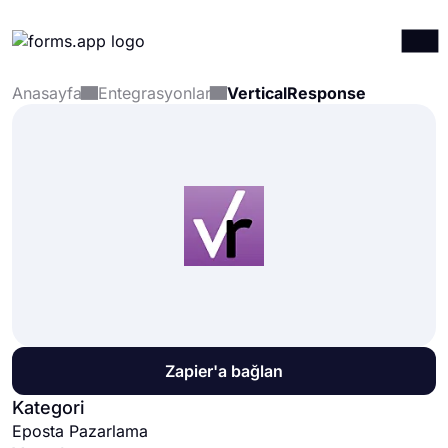
Anasayfa
Entegrasyonlar
VerticalResponse
Ürünler
Giriş yap
Kayıt ol
Entegrasyonlar
Şablonlar
Kaynaklar
Fiyatlandırma
Zapier'a bağlan
Kategori
Eposta Pazarlama