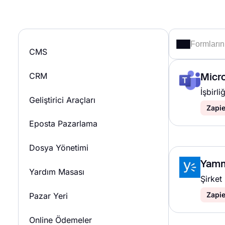
CMS
CRM
Micr
İşbirl
Geliştirici Araçları
Zapie
Eposta Pazarlama
Dosya Yönetimi
Yam
Yardım Masası
Şirket
Zapie
Pazar Yeri
Online Ödemeler