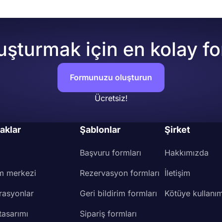
uşturmak için en kolay f
Formunuzu oluşturun
Ücretsiz!
aklar
Şablonlar
Şirket
Başvuru formları
Hakkımızda
m merkezi
Rezervasyon formları
İletişim
rasyonlar
Geri bildirim formları
Kötüye kullanım
tasarımı
Sipariş formları