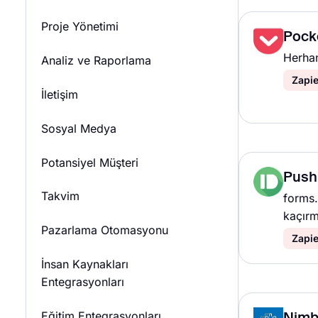
Proje Yönetimi
Pock
Herhan
Analiz ve Raporlama
Zapie
İletişim
Sosyal Medya
Potansiyel Müşteri
Push
Takvim
forms.
kaçırm
Pazarlama Otomasyonu
Zapie
İnsan Kaynakları
Entegrasyonları
Eğitim Entegrasyonları