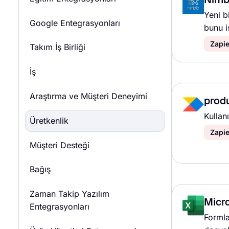
Nimb
Yeni b
Google Entegrasyonları
bunu i
Zapie
Takım İş Birliği
İş
Araştırma ve Müşteri Deneyimi
prod
Kullan
Üretkenlik
Zapie
Müşteri Desteği
Bağış
Zaman Takip Yazılım
Micro
Entegrasyonları
Formla