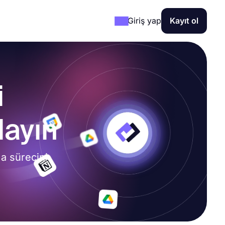
Giriş yap
Kayıt ol
i
layın
ma sürecini