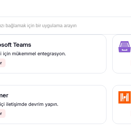
osoft Teams
iği için mükemmel entegrasyon.
r
mer
 içi iletişimde devrim yapın.
r