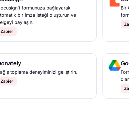
ocusign'i formunuza bağlayarak
Bir
tomatik bir imza isteği oluşturun ve
form
elgeyi paylaşın.
Za
Zapier
Donately
Go
ağış toplama deneyiminizi geliştirin.
Form
ola
Zapier
Za