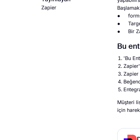
yapabilirs
Zapier
Başlamak 
● forms
● Target
● Bir Za
Bu ent
'Bu En
Zapier'
Zapier
Beğendi
Entegra
Müşteri l
için hare