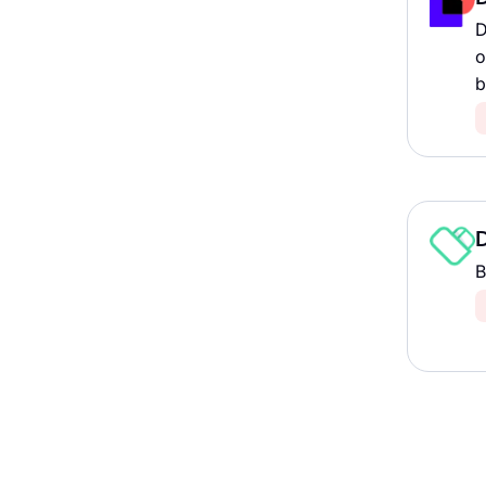
D
o
b
B