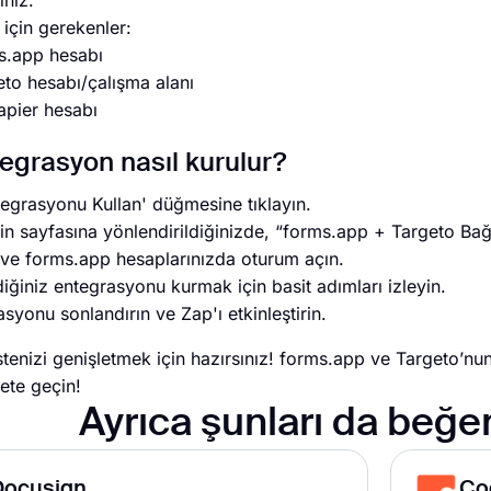
iniz.
için gerekenler:
.app hesabı
o hesabı/çalışma alanı
pier hesabı
egrasyon nasıl kurulur?
tegrasyonu Kullan' düğmesine tıklayın.
in sayfasına yönlendirildiğinizde, “forms.app + Targeto Bağ
 ve forms.app hesaplarınızda oturum açın.
ğiniz entegrasyonu kurmak için basit adımları izleyin.
syonu sonlandırın ve Zap'ı etkinleştirin.
istenizi genişletmek için hazırsınız! forms.app ve Targeto’nu
kete geçin!
Ayrıca şunları da beğen
Docusign
Co