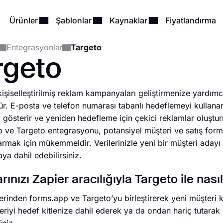
Ürünler
Şablonlar
Kaynaklar
Fiyatlandırma
Entegrasyonlar
Targeto
rgeto
kişiselleştirilmiş reklam kampanyaları geliştirmenize yardım
. E-posta ve telefon numarası tabanlı hedeflemeyi kullanarak
ı gösterir ve yeniden hedefleme için çekici reklamlar oluştur
 ve Targeto entegrasyonu, potansiyel müşteri ve satış forml
armak için mükemmeldir. Verilerinizle yeni bir müşteri adayı e
a dahil edebilirsiniz.
rınızı Zapier aracılığıyla Targeto ile nas
erinden forms.app ve Targeto’yu birleştirerek yeni müşteri
eriyi hedef kitlenize dahil ederek ya da ondan hariç tutarak