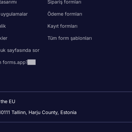
tasarımı
Sipariş formları
 uygulamalar
Ödeme formları
lik
Kayıt formları
kler
Tüm form şablonları
luk sayfasında sor
 forms.app?
 the EU
10111 Tallinn, Harju County, Estonia