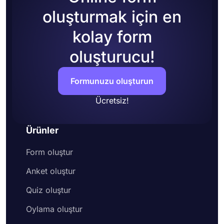
oluşturmak için en
kolay form
oluşturucu!
Formunuzu oluşturun
Ücretsiz!
Ürünler
Form oluştur
Anket oluştur
Quiz oluştur
Oylama oluştur