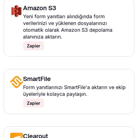
Amazon S3
Yeni form yanıtları alındığında form
verilerinizi ve yüklenen dosyalarınızı
otomatik olarak Amazon S3 depolama
alanınıza aktarın.
Zapier
SmartFile
Form yanıtlarınızı SmartFile'a aktarın ve ekip
üyeleriyle kolayca paylaşın.
Zapier
Clearout