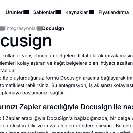
Ürünler
Şablonlar
Kaynaklar
Fiyatlandırma
Entegrasyonlar
Docusign
cusign
 kullanıcı ve işletmelerin belgeleri dijital olarak imzalama
şlemleri kolaylaştıran ve kağıt belgelere olan ihtiyacı azalta
racıdır.
 ile oluşturduğunuz formu Docusign aracına bağlayarak im
tomatikleştirebilirsiniz. Bu entegrasyon, iş akışınızı kolaylaş
toplamaya başlamanızı sağlar.
rınızı Zapier aracılığıyla Docusign ile n
'i Zapier aracılığıyla DocuSign'a bağladığınızda, bir belge
pleri oluşturabilir ve imza talepleri gönderebilirsiniz. Bu 