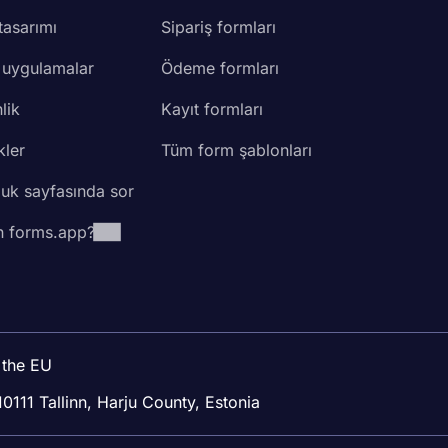
tasarımı
Sipariş formları
 uygulamalar
Ödeme formları
lik
Kayıt formları
kler
Tüm form şablonları
luk sayfasında sor
 forms.app?
 the EU
10111 Tallinn, Harju County, Estonia