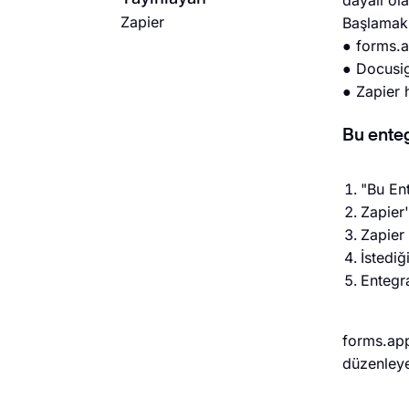
dayalı ol
Zapier
Başlamak i
● forms.
● Docusi
● Zapier 
Bu enteg
"Bu En
Zapier'
Zapier 
İstediğ
Entegra
forms.app
düzenleyeb