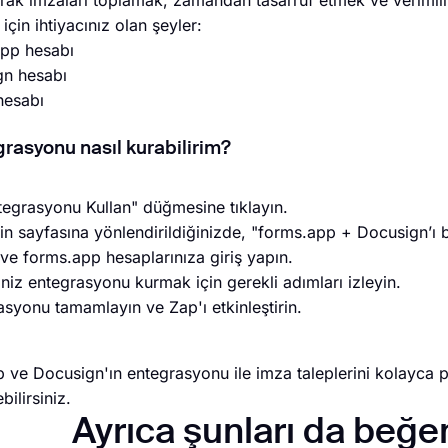
arak imzaları toplamak, zamandan tasarruf etmek ve verimliliği
çin ihtiyacınız olan şeyler:
app hesabı
gn hesabı
hesabı
rasyonu nasıl kurabilirim?
tegrasyonu Kullan" düğmesine tıklayın.
in sayfasına yönlendirildiğinizde, "forms.app + Docusign’ı 
ve forms.app hesaplarınıza giriş yapın.
iniz entegrasyonu kurmak için gerekli adımları izleyin.
syonu tamamlayın ve Zap'ı etkinleştirin.
 ve Docusign'ın entegrasyonu ile imza taleplerini kolayca pay
ilirsiniz.
Ayrıca şunları da beğen