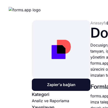
Anasayfa
Do
Docusign,
tanıyan, i
yönetim a
forms.app
sürecini o
imzaları 
Zapier'a bağlan
Formla
Kategori
forms.app
Analiz ve Raporlama
imza tale
Yayınlayan