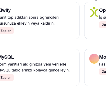
iwify
Op
anıt topladıktan sonra öğrencileri
İş s
ursunuza ekleyin veya kaldırın.
Za
Zapier
MySQL
Mo
orm yanıtları aldığınızda yeni verilerle
Faal
ySQL tablolarınızı kolayca güncelleyin.
Za
Zapier