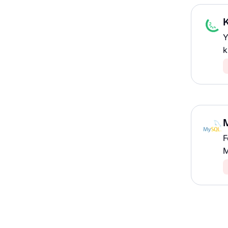
K
Y
k
F
M