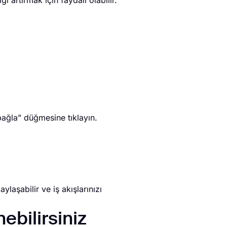
 artırmak için faydalı olabilir.
bağla” düğmesine tıklayın.
laşabilir ve iş akışlarınızı
ebilirsiniz