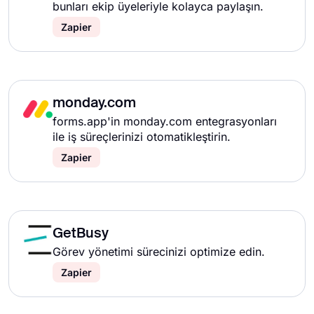
bunları ekip üyeleriyle kolayca paylaşın.
Zapier
monday.com
forms.app'in monday.com entegrasyonları
ile iş süreçlerinizi otomatikleştirin.
Zapier
GetBusy
Görev yönetimi sürecinizi optimize edin.
Zapier