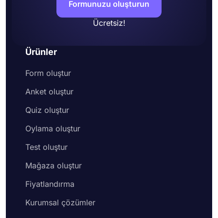
Formunuzu oluşturun
Ücretsiz!
Ürünler
Form oluştur
Anket oluştur
Quiz oluştur
Oylama oluştur
Test oluştur
Mağaza oluştur
Fiyatlandırma
Kurumsal çözümler