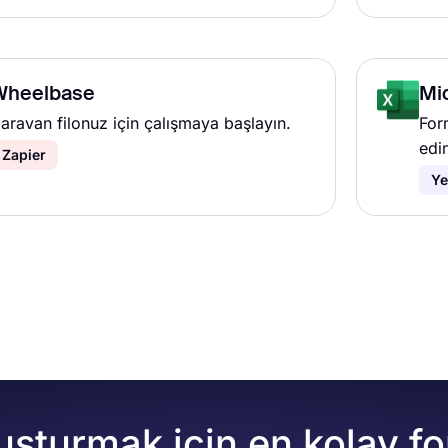
Wheelbase
Mic
aravan filonuz için çalışmaya başlayın.
Form
edi
Zapier
Ye
uşturmak için en kolay f