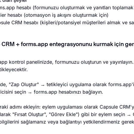
z olan şeyler
rms.app hesabı (formunuzu oluşturmak ve yanıtları toplamak
ier hesabı (otomasyon iş akışını oluşturmak için)
sule CRM hesabı (kişileri/potansiyel müşterileri almak ve sa
 CRM + forms.app entegrasyonunu kurmak için ger
app kontrol panelinizde, formunuzu oluşturun ve yayınlayın.
tikleyecektir.
'de, "Zap Oluştur" → tetikleyici uygulama olarak forms.app
yicisini seçin → forms.app hesabınızı bağlayın.
raki adımı ekleyin: eylem uygulaması olarak Capsule CRM'yi 
larak "Fırsat Oluştur", "Görev Ekle") gibi bir eylem seçin 
bilgilerini sağlamanız veya bağlantıyı yetkilendirmeniz gereke