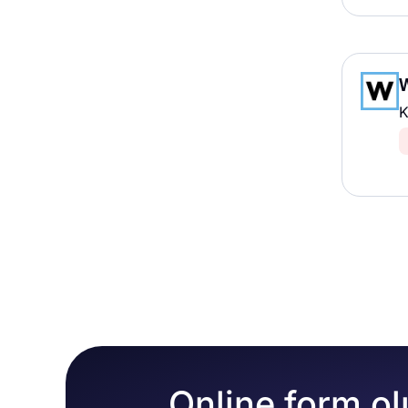
K
Online form ol