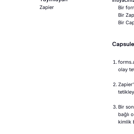
İhtiyacını
Zapier
Bir fo
Bir Zap
Bir Cap
Capsule
forms.
olay te
Zapier
tetikle
Bir son
bağlı o
kimlik 