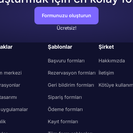
Formunuzu oluşturun
Ücretsiz!
aklar
Şablonlar
Şirket
Başvuru formları
Hakkımızda
m merkezi
Rezervasyon formları
İletişim
rasyonlar
Geri bildirim formları
Kötüye kullanım
tasarımı
Sipariş formları
 uygulamalar
Ödeme formları
lik
Kayıt formları