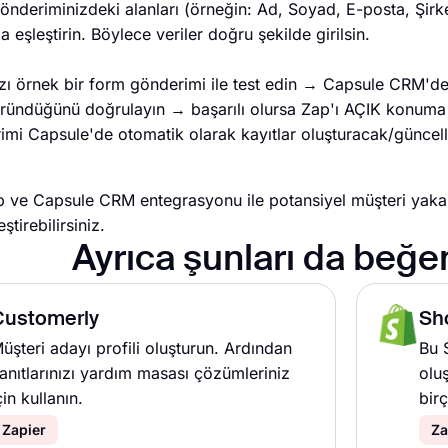
nderiminizdeki alanları (örneğin: Ad, Soyad, E-posta, Şirke
la eşleştirin. Böylece veriler doğru şekilde girilsin.
zı örnek bir form gönderimi ile test edin → Capsule CRM'de 
öründüğünü doğrulayın → başarılı olursa Zap'ı AÇIK konuma 
imi Capsule'de otomatik olarak kayıtlar oluşturacak/güncell
 ve Capsule CRM entegrasyonu ile potansiyel müşteri yakal
ştirebilirsiniz.
Ayrıca şunları da beğen
Customerly
Sh
üşteri adayı profili oluşturun. Ardından
Bu 
anıtlarınızı yardım masası çözümleriniz
olu
çin kullanın.
bir
Zapier
Za