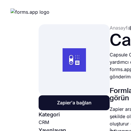
Anasayfa
Ca
Capsule C
yardımcı 
forms.app
gönderiml
Formla
görün
Zapier'a bağlan
Zapier ar
Kategori
şekilde o
CRM
oluşturur 
Yayınlayan