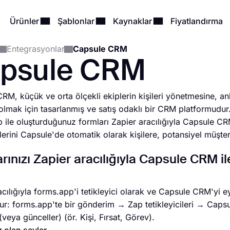
Ürünler
Şablonlar
Kaynaklar
Fiyatlandırma
Entegrasyonlar
Capsule CRM
psule CRM
RM, küçük ve orta ölçekli ekiplerin kişileri yönetmesine, anl
olmak için tasarlanmış ve satış odaklı bir CRM platformudur
 ile oluşturduğunuz formları Zapier aracılığıyla Capsule C
erini Capsule'de otomatik olarak kişilere, potansiyel müşter
rınızı Zapier aracılığıyla Capsule CRM il
acılığıyla forms.app'i tetikleyici olarak ve Capsule CRM'yi ey
lur: forms.app'te bir gönderim → Zap tetikleyicileri → Caps
(veya günceller) (ör. Kişi, Fırsat, Görev).