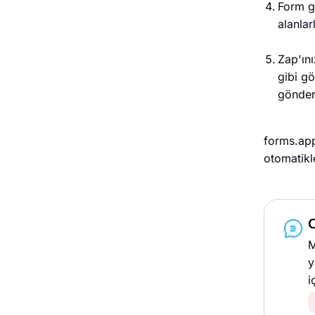
Form gö
alanlar
Zap'ını
gibi g
gönder
forms.app
otomatikle
M
y
i