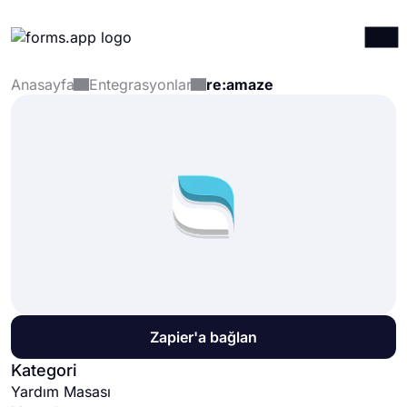
Anasayfa
Entegrasyonlar
re:amaze
Ürünler
Giriş yap
Kayıt ol
Entegrasyonlar
Şablonlar
Kaynaklar
Fiyatlandırma
Zapier'a bağlan
Kategori
Yardım Masası