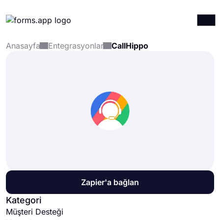
Anasayfa
Entegrasyonlar
CallHippo
Ürünler
Giriş yap
Kayıt ol
Entegrasyonlar
Şablonlar
Kaynaklar
Fiyatlandırma
Zapier'a bağlan
Kategori
Müşteri Desteği