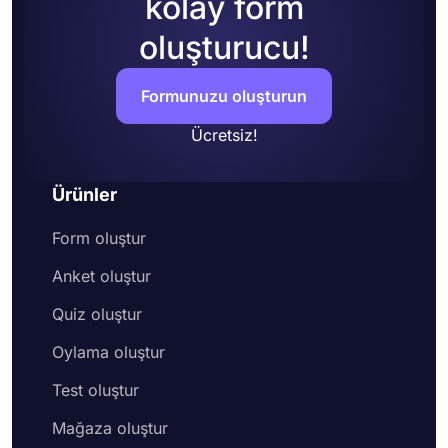
kolay form
oluşturucu!
Formunuzu oluşturun
Ücretsiz!
Ürünler
Form oluştur
Anket oluştur
Quiz oluştur
Oylama oluştur
Test oluştur
Mağaza oluştur