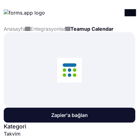
Anasayfa
Entegrasyonlar
Teamup Calendar
Ürünler
Giriş yap
Kayıt ol
Entegrasyonlar
Şablonlar
Kaynaklar
Fiyatlandırma
Zapier'a bağlan
Kategori
Takvim