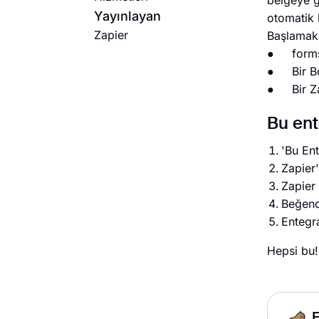
belgeye gö
Yayınlayan
otomatik h
Zapier
Başlamak 
● forms
● Bir Bo
● Bir Za
Bu ent
'Bu En
Zapier'
Zapier
Beğendi
Entegra
Hepsi bu!