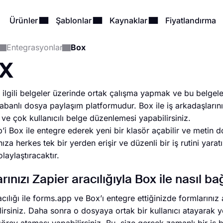
Ürünler
Şablonlar
Kaynaklar
Fiyatlandırma
Entegrasyonlar
Box
x
le ilgili belgeler üzerinde ortak çalışma yapmak ve bu belgele
tabanlı dosya paylaşım platformudur. Box ile iş arkadaşlarınız
r ve çok kullanıcılı belge düzenlemesi yapabilirsiniz.
’i Box ile entegre ederek yeni bir klasör açabilir ve metin do
ıza herkes tek bir yerden erişir ve düzenli bir iş rutini yarat
olaylaştıracaktır.
rınızı Zapier aracılığıyla Box ile nasıl b
cılığı ile forms.app ve Box’ı entegre ettiğinizde formlarınız a
lirsiniz. Daha sonra o dosyaya ortak bir kullanıcı atayarak 