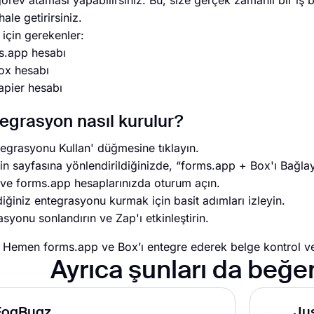
rev ataması yapabilirsiniz. Bu, size gerçek zamanlı bir iş bir
ale getirirsiniz.
için gerekenler:
.app hesabı
x hesabı
pier hesabı
egrasyon nasıl kurulur?
tegrasyonu Kullan' düğmesine tıklayın.
in sayfasına yönlendirildiğinizde, “forms.app + Box'ı Bağla
 ve forms.app hesaplarınızda oturum açın.
ğiniz entegrasyonu kurmak için basit adımları izleyin.
syonu sonlandırın ve Zap'ı etkinleştirin.
 Hemen forms.app ve Box’ı entegre ederek belge kontrol ve 
Ayrıca şunları da beğen
FogBugz
Ju