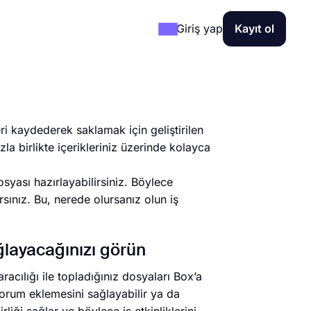
Giriş yap
Kayıt ol
ri kaydederek saklamak için geliştirilen
la birlikte içerikleriniz üzerinde kolayca
syası hazırlayabilirsiniz. Böylece
ırsınız. Bu, nerede olursanız olun iş
ağlayacağınızı görün
racılığı ile topladığınız dosyaları Box’a
yorum eklemesini sağlayabilir ya da