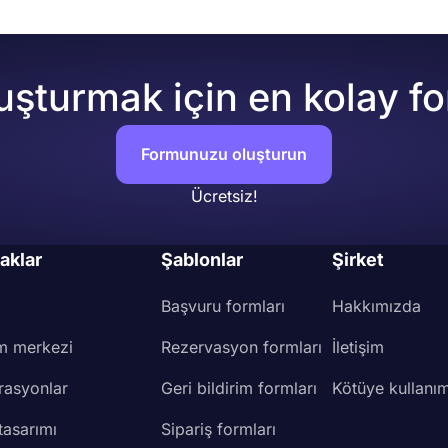
uşturmak için en kolay f
Formunuzu oluşturun
Ücretsiz!
aklar
Şablonlar
Şirket
Başvuru formları
Hakkımızda
m merkezi
Rezervasyon formları
İletişim
rasyonlar
Geri bildirim formları
Kötüye kullanım
tasarımı
Sipariş formları