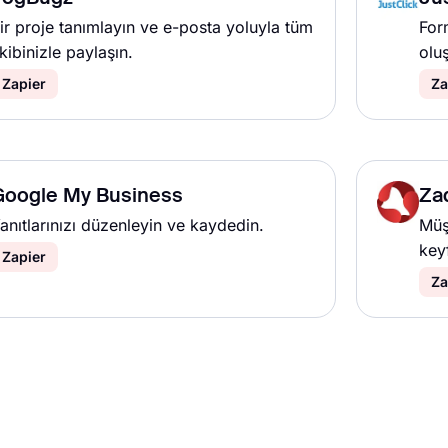
ir proje tanımlayın ve e-posta yoluyla tüm
Form
kibinizle paylaşın.
olu
Zapier
Za
Google My Business
Za
anıtlarınızı düzenleyin ve kaydedin.
Müş
keyf
Zapier
Za