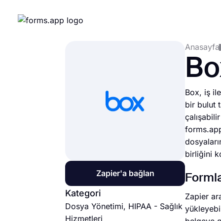
Anasayfa
Bo
Box, iş i
bir bulut 
çalışabili
forms.app
dosyaların
birliğini k
Zapier'a bağlan
Formla
Kategori
Zapier ara
Dosya Yönetimi, HIPAA - Sağlık
yükleyebi
Hizmetleri