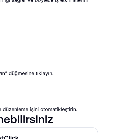
liği sağlar ve böylece iş etkinliklerini
yın” düğmesine tıklayın.
düzenleme işini otomatikleştirin.
ebilirsiniz
stClick