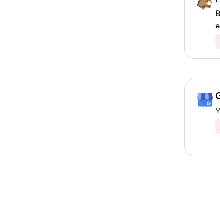
B
e
Y