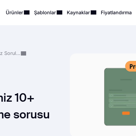
Ürünler
Şablonlar
Kaynaklar
Fiyatlandırma
Form, Anket ve Quiz Soruları
niz 10+
me sorusu