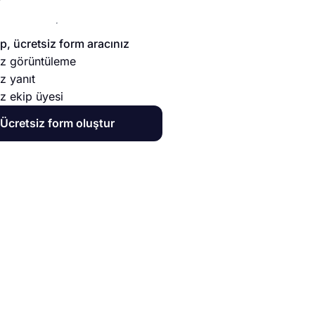
, ücretsiz form aracınız
sız görüntüleme
ız yanıt
ız ekip üyesi
Ücretsiz form oluştur