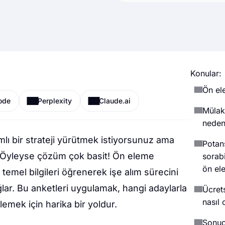
Konular:
Ön el
ode
Perplexity
Claude.ai
Mülak
neden
ı bir strateji yürütmek istiyorsunuz ama
Potans
? Öyleyse çözüm çok basit! Ön eleme
sorab
ön el
 temel bilgileri öğrenerek işe alım sürecini
ğlar. Bu anketleri uygulamak, hangi adaylarla
Ücret
nasıl 
lemek için harika bir yoldur.
Sonu