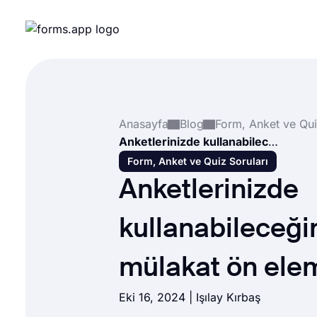
Anasayfa
Blog
Anketlerinizde kullanabileceğiniz 10+ mülakat ön eleme sorusu
Form, Anket ve Quiz Soruları
Anketlerinizde
kullanabileceği
mülakat ön ele
Eki 16, 2024 |
Işılay Kırbaş