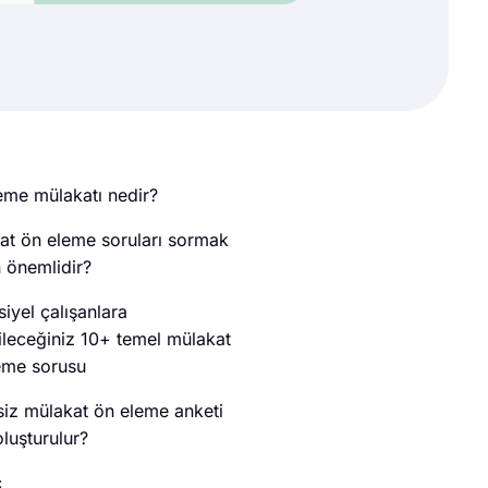
eme mülakatı nedir?
at ön eleme soruları sormak
 önemlidir?
iyel çalışanlara
ileceğiniz 10+ temel mülakat
eme sorusu
siz mülakat ön eleme anketi
oluşturulur?
ç