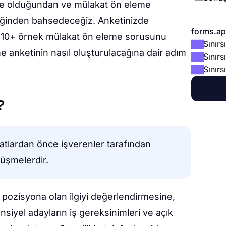
ne olduğundan ve mülakat ön eleme
tiğinden bahsedeceğiz. Anketinizde
forms.app
iz 10+ örnek mülakat ön eleme sorusunu
Sınır
e anketinin nasıl oluşturulacağına dair adım
Sınırs
Sınırs
?
atlardan önce işverenler tarafından
rüşmelerdir.
pozisyona olan ilgiyi değerlendirmesine,
siyel adayların iş gereksinimleri ve açık