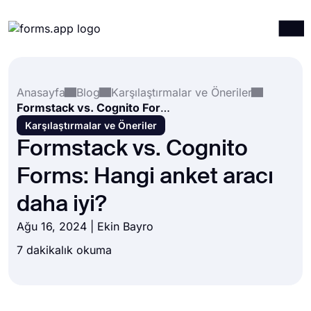
Ürünler
Giriş yap
Kayıt ol
Anasayfa
Blog
Karşılaştırmalar ve Öneriler
Entegrasyonlar
Formstack vs. Cognito Forms: Hangi anket aracı daha iyi?
Şablonlar
Karşılaştırmalar ve Öneriler
Formstack vs. Cognito
Kaynaklar
Forms: Hangi anket aracı
Fiyatlandırma
daha iyi?
Ağu 16, 2024 | Ekin Bayro
7 dakikalık okuma