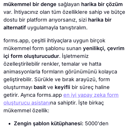
mükemmel bir denge
sağlayan
harika bir çözüm
var. İhtiyacınız olan tüm özelliklere sahip ve bütçe
dostu bir platform arıyorsanız, sizi
harika bir
alternatif
uygulamayla tanıştıralım.
forms.app, çeşitli ihtiyaçlara uygun birçok
mükemmel form şablonu sunan
yenilikçi,
çevrim
içi form oluşturucudur
. İşletmemiz
özelleştirilebilir renkler, temalar ve hatta
animasyonlarla formların görünümünü kolayca
geliştirebilir. Sürükle ve bırak arayüzü, form
oluşturmayı
basit
ve
keyifli
bir süreç haline
getirir. Ayrıca forms.app
en iyi yapay zeka form
oluşturucu asistanı
na sahiptir. İşte birkaç
mükemmel özellik:
Zengin şablon kütüphanesi:
5000'den