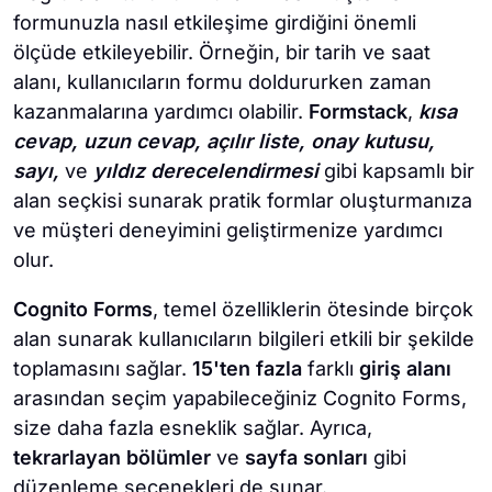
formunuzla nasıl etkileşime girdiğini önemli
ölçüde etkileyebilir. Örneğin, bir tarih ve saat
alanı, kullanıcıların formu doldururken zaman
kazanmalarına yardımcı olabilir.
Formstack
,
k
ısa
cevap, uzun cevap, açılır liste, onay kutusu,
sayı,
ve
yıldız derecelendirmesi
gibi kapsamlı bir
alan seçkisi sunarak pratik formlar oluşturmanıza
ve müşteri deneyimini geliştirmenize yardımcı
olur.
Cognito Forms
, temel özelliklerin ötesinde birçok
alan sunarak kullanıcıların bilgileri etkili bir şekilde
toplamasını sağlar.
15'ten fazla
farklı
giriş alanı
arasından seçim yapabileceğiniz Cognito Forms,
size daha fazla esneklik sağlar. Ayrıca,
tekrarlayan bölümler
ve
sayfa sonları
gibi
düzenleme seçenekleri de sunar.