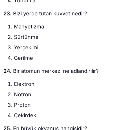
Tohumlar
23.
Bizi yerde tutan kuvvet nedir?
Manyetizma
Sürtünme
Yerçekimi
Gerilme
24.
Bir atomun merkezi ne adlandırılır?
Elektron
Nötron
Proton
Çekirdek
25.
En büyük okyanus hangisidir?