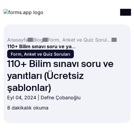
Ürünler
Giriş yap
Kayıt ol
Anasayfa
Blog
Form, Anket ve Quiz Soruları
Entegrasyonlar
110+ Bilim sınavı soru ve yanıtları (Ücretsiz şablonlar)
Şablonlar
Form, Anket ve Quiz Soruları
110+ Bilim sınavı soru ve
Kaynaklar
yanıtları (Ücretsiz
Fiyatlandırma
şablonlar)
Eyl 04, 2024 |
Defne Çobanoğlu
8 dakikalık okuma