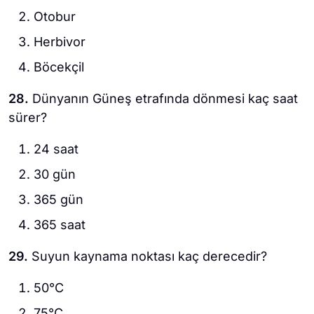
Otobur
Herbivor
Böcekçil
28.
Dünyanın Güneş etrafında dönmesi kaç saat
sürer?
24 saat
30 gün
365 gün
365 saat
29.
Suyun kaynama noktası kaç derecedir?
50°C
75°C