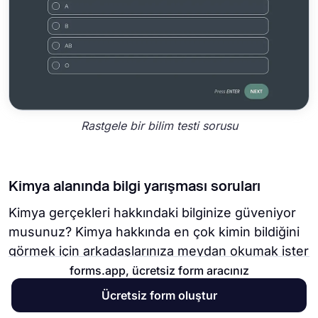
Rastgele bir bilim testi sorusu
Kimya alanında bilgi yarışması soruları
Kimya gerçekleri hakkındaki bilginize güveniyor
musunuz? Kimya hakkında en çok kimin bildiğini
görmek için arkadaşlarınıza meydan okumak ister
misiniz? Kimya sorularımız periyodik tablodan
forms.app, ücretsiz form aracınız
kimyasal reaksiyonlara kadar geniş bir konu
Ücretsiz form oluştur
yelpazesini kapsamaktadır. Kimya bilginizi test