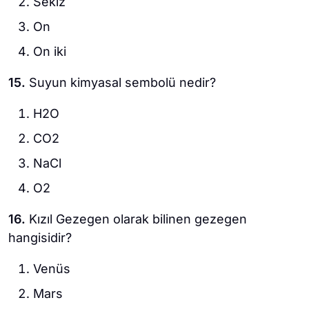
Sekiz
On
On iki
15.
Suyun kimyasal sembolü nedir?
H2O
CO2
NaCl
O2
16.
Kızıl Gezegen olarak bilinen gezegen
hangisidir?
Venüs
Mars