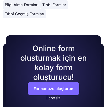
sekmesine geçtiğinizde birçok farklı tasarım
HTML'sine kolayca kopyalayıp yapıştırabilirsiniz.
Bilgi Alma Formları
Tıbbi Formlar
özelleştirme seçeneği göreceksiniz. Kendi
renklerinizi seçerek veya birçok hazır temadan
Tıbbi Geçmiş Formları
birini seçerek form temanızı değiştirebilirsiniz.
Online form
oluşturmak için en
kolay form
oluşturucu!
Formunuzu oluşturun
Ücretsiz!