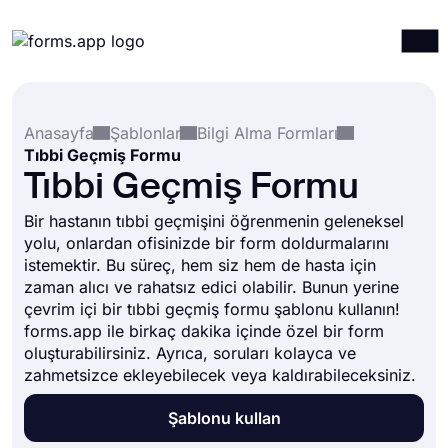
Ürünler
Giriş yap
Kayıt ol
Anasayfa
Şablonlar
Bilgi Alma Formları
Entegrasyonlar
Tıbbi Geçmiş Formu
Şablonlar
Tıbbi Geçmiş Formu
Kaynaklar
Bir hastanın tıbbi geçmişini öğrenmenin geleneksel
yolu, onlardan ofisinizde bir form doldurmalarını
Fiyatlandırma
istemektir. Bu süreç, hem siz hem de hasta için
zaman alıcı ve rahatsız edici olabilir. Bunun yerine
çevrim içi bir tıbbi geçmiş formu şablonu kullanın!
forms.app ile birkaç dakika içinde özel bir form
oluşturabilirsiniz. Ayrıca, soruları kolayca ve
zahmetsizce ekleyebilecek veya kaldırabileceksiniz.
Şablonu kullan