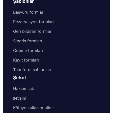
Şablonlar
Form kayıtlarını ve istatistiklerini paylaşma:
Gerçek
zamanlı veri toplamanın yanı sıra, topladığınız
Başvuru formları
verileri gerçek zamanlı olarak paylaşma
seçeneğiniz de vardır. Bir yarışma düzenliyorsanız
Rezervasyon formları
veya bir test sahibi olarak daha şeffaf olmak
Geri bildirim formları
istiyorsanız, forms.app'te form yanıtlarını kolayca
paylaşabilirsiniz.
Sipariş formları
Ödeme formları
Kayıt formları
Tüm form şablonları
Şirket
Hakkımızda
İletişim
Kötüye kullanım bildir