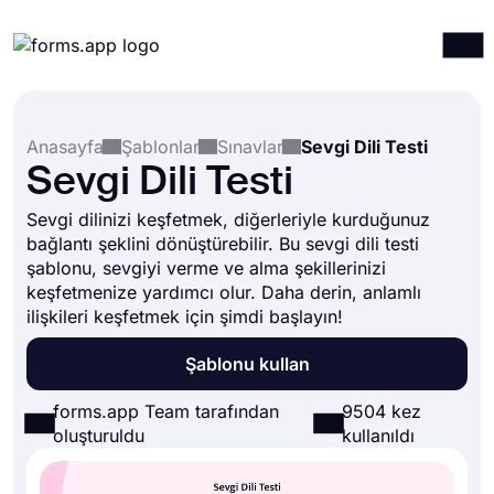
Ürünler
Giriş yap
Kayıt ol
Anasayfa
Şablonlar
Sınavlar
Sevgi Dili Testi
Entegrasyonlar
Sevgi Dili Testi
Şablonlar
Sevgi dilinizi keşfetmek, diğerleriyle kurduğunuz
Kaynaklar
bağlantı şeklini dönüştürebilir. Bu sevgi dili testi
şablonu, sevgiyi verme ve alma şekillerinizi
Fiyatlandırma
keşfetmenize yardımcı olur. Daha derin, anlamlı
ilişkileri keşfetmek için şimdi başlayın!
Şablonu kullan
forms.app Team tarafından
9504 kez
oluşturuldu
kullanıldı