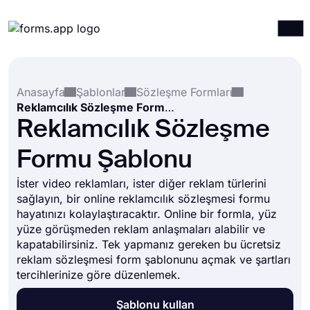
Ürünler
Giriş yap
Kayıt ol
Anasayfa
Şablonlar
Sözleşme Formları
Entegrasyonlar
Reklamcılık Sözleşme Formu Şablonu
Şablonlar
Reklamcılık Sözleşme
Kaynaklar
Formu Şablonu
Fiyatlandırma
İster video reklamları, ister diğer reklam türlerini
sağlayın, bir online reklamcılık sözleşmesi formu
hayatınızı kolaylaştıracaktır. Online bir formla, yüz
yüze görüşmeden reklam anlaşmaları alabilir ve
kapatabilirsiniz. Tek yapmanız gereken bu ücretsiz
reklam sözleşmesi form şablonunu açmak ve şartları
tercihlerinize göre düzenlemek.
Şablonu kullan