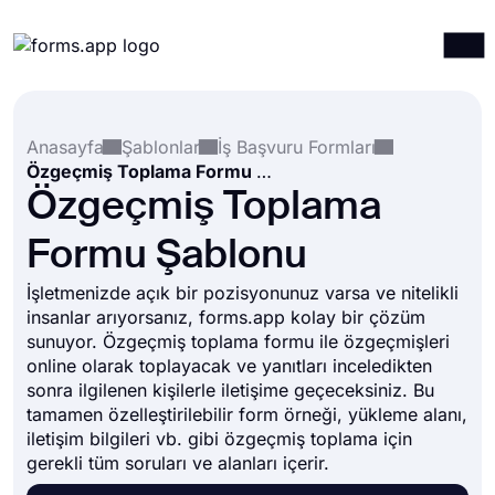
Ürünler
Giriş yap
Kayıt ol
Anasayfa
Şablonlar
İş Başvuru Formları
Entegrasyonlar
Özgeçmiş Toplama Formu Şablonu
Şablonlar
Özgeçmiş Toplama
Kaynaklar
Formu Şablonu
Fiyatlandırma
İşletmenizde açık bir pozisyonunuz varsa ve nitelikli
insanlar arıyorsanız, forms.app kolay bir çözüm
sunuyor. Özgeçmiş toplama formu ile özgeçmişleri
online olarak toplayacak ve yanıtları inceledikten
sonra ilgilenen kişilerle iletişime geçeceksiniz. Bu
tamamen özelleştirilebilir form örneği, yükleme alanı,
iletişim bilgileri vb. gibi özgeçmiş toplama için
gerekli tüm soruları ve alanları içerir.