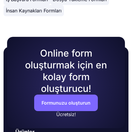
özelleştirme seçeneği göreceksiniz. Kendi
renklerinizi seçerek veya birçok hazır temadan
İnsan Kaynakları Formları
birini seçerek form temanızı değiştirebilirsiniz.
Online form
oluşturmak için en
kolay form
oluşturucu!
Formunuzu oluşturun
Ücretsiz!
Ürünler