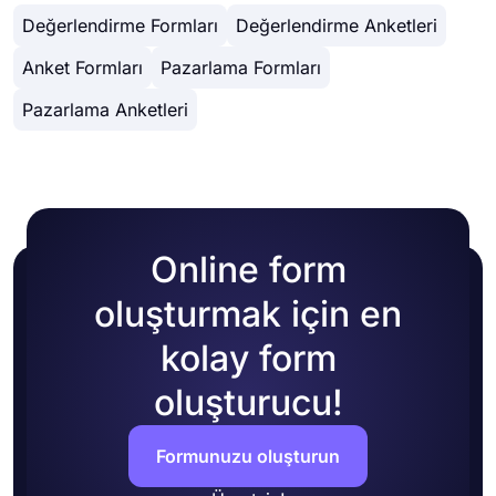
sonra 'Tasarım' sekmesine geçtiğinizde birçok
HTML'sine kolayca kopyalayıp yapıştırabilirsiniz.
● Ayrıntılı tasarım özelleştirmesi
Değerlendirme Formları
Değerlendirme Anketleri
farklı tasarım özelleştirme seçeneği göreceksiniz.
Kendi renklerinizi seçerek veya birçok hazır
Anket Formları
Pazarlama Formları
temadan birini seçerek form temanızı
değiştirebilirsiniz.
Pazarlama Anketleri
Online form
oluşturmak için en
kolay form
oluşturucu!
Formunuzu oluşturun