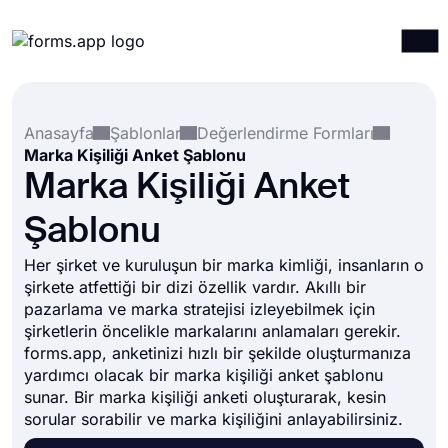
Ürünler
Giriş yap
Kayıt ol
Anasayfa
Şablonlar
Değerlendirme Formları
Entegrasyonlar
Marka Kişiliği Anket Şablonu
Şablonlar
Marka Kişiliği Anket
Kaynaklar
Şablonu
Fiyatlandırma
Her şirket ve kuruluşun bir marka kimliği, insanların o
şirkete atfettiği bir dizi özellik vardır. Akıllı bir
pazarlama ve marka stratejisi izleyebilmek için
şirketlerin öncelikle markalarını anlamaları gerekir.
forms.app, anketinizi hızlı bir şekilde oluşturmanıza
yardımcı olacak bir marka kişiliği anket şablonu
sunar. Bir marka kişiliği anketi oluşturarak, kesin
sorular sorabilir ve marka kişiliğini anlayabilirsiniz.