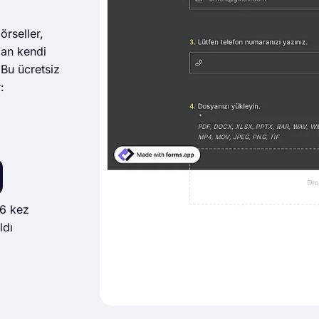
örseller,
dan kendi
 Bu ücretsiz
:
6 kez
ldı