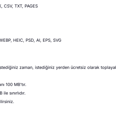
X, CSV, TXT, PAGES
, WEBP, HEIC, PSD, AI, EPS, SVG
stediğiniz zaman, istediğiniz yerden ücretsiz olarak toplayab
nı 100 MB'tır.
e sınırlıdır.
irsiniz.