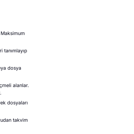
ı. Maksimum
ri tanımlayıp
veya dosya
çmeli alanlar.
.
rek dosyaları
ğrudan takvim