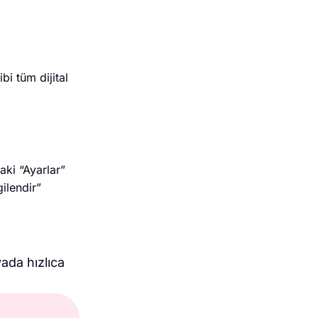
i tüm dijital
ki “Ayarlar”
ilendir”
ada hızlıca