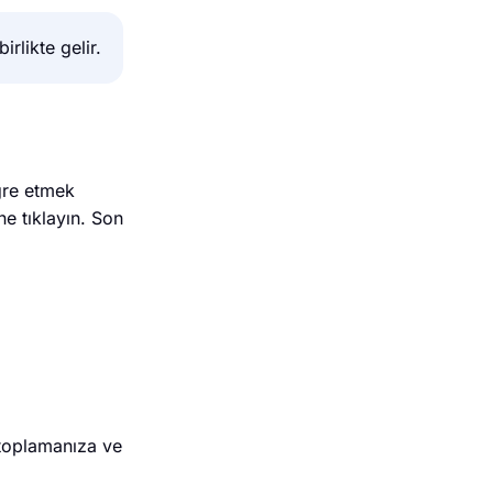
rlikte gelir.
gre etmek
ne tıklayın. Son
 toplamanıza ve