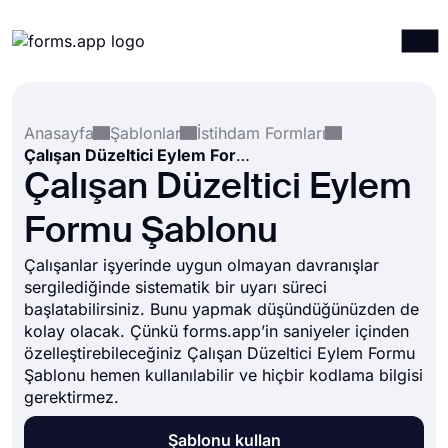
Ürünler
Giriş yap
Kayıt ol
Anasayfa
Şablonlar
İstihdam Formları
Entegrasyonlar
Çalışan Düzeltici Eylem Formu Şablonu
Şablonlar
Çalışan Düzeltici Eylem
Kaynaklar
Formu Şablonu
Fiyatlandırma
Çalışanlar işyerinde uygun olmayan davranışlar
sergilediğinde sistematik bir uyarı süreci
başlatabilirsiniz. Bunu yapmak düşündüğünüzden de
kolay olacak. Çünkü forms.app’in saniyeler içinden
özelleştirebileceğiniz Çalışan Düzeltici Eylem Formu
Şablonu hemen kullanılabilir ve hiçbir kodlama bilgisi
gerektirmez.
Şablonu kullan