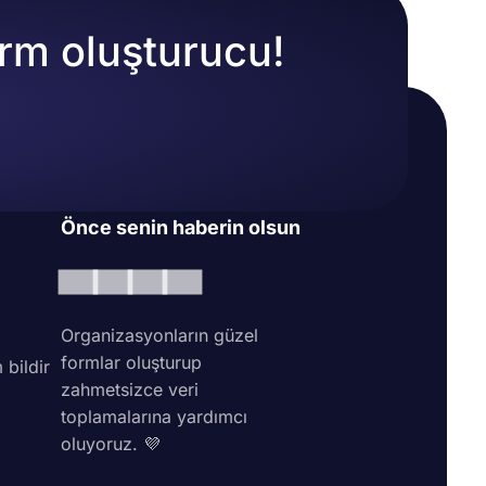
orm oluşturucu!
Önce senin haberin olsun
Organizasyonların güzel
formlar oluşturup
 bildir
zahmetsizce veri
toplamalarına yardımcı
oluyoruz. 💜