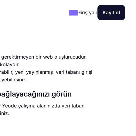
Giriş yap
Kayıt ol
si gerektirmeyen bir web oluşturucudur.
kolaydır.
abilir, yeni yayınlanmış veri tabanı girişi
yebilirsiniz.
 bağlayacağınızı görün
e Ycode çalışma alanınızda veri tabanı
iniz.