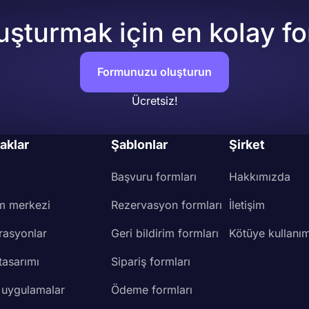
uşturmak için en kolay f
Formunuzu oluşturun
Ücretsiz!
aklar
Şablonlar
Şirket
Başvuru formları
Hakkımızda
m merkezi
Rezervasyon formları
İletişim
rasyonlar
Geri bildirim formları
Kötüye kullanım
tasarımı
Sipariş formları
 uygulamalar
Ödeme formları