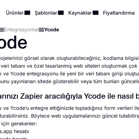
Ürünler
Şablonlar
Kaynaklar
Fiyatlandırma
Entegrasyonlar
Ycode
ode
ojelerinizi görsel olarak oluşturabileceğiniz, kodlama bilgi
 veri tabanı ve özel tasarlanmış web siteleri oluşturmak çok 
ve Ycode entegrasyonu ile yeni bir veri tabanı girişi oluştur
unu yayınlanan sitede gösterebilir veya tüm bunları güncelle
rınızı Zapier aracılığıyla Ycode ile nasıl
 ve Ycode’u entegre ettiğinizde topladığınız form verileri il
şturabilirsiniz. Böylece web uygulamalarınızı güncel tutabilirs
için gerekenler:
.app hesabı