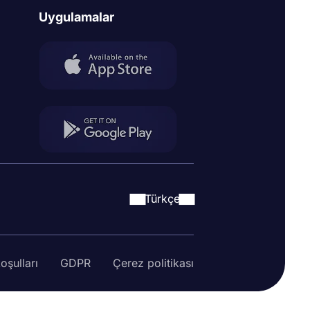
Uygulamalar
Türkçe
oşulları
GDPR
Çerez politikası