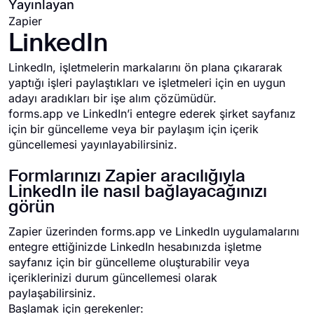
Yayınlayan
Zapier
LinkedIn
LinkedIn, işletmelerin markalarını ön plana çıkararak
yaptığı işleri paylaştıkları ve işletmeleri için en uygun
adayı aradıkları bir işe alım çözümüdür.
forms.app ve LinkedIn’i entegre ederek şirket sayfanız
için bir güncelleme veya bir paylaşım için içerik
güncellemesi yayınlayabilirsiniz.
Formlarınızı Zapier aracılığıyla
LinkedIn ile nasıl bağlayacağınızı
görün
Zapier üzerinden forms.app ve LinkedIn uygulamalarını
entegre ettiğinizde LinkedIn hesabınızda işletme
sayfanız için bir güncelleme oluşturabilir veya
içeriklerinizi durum güncellemesi olarak
paylaşabilirsiniz.
Başlamak için gerekenler: