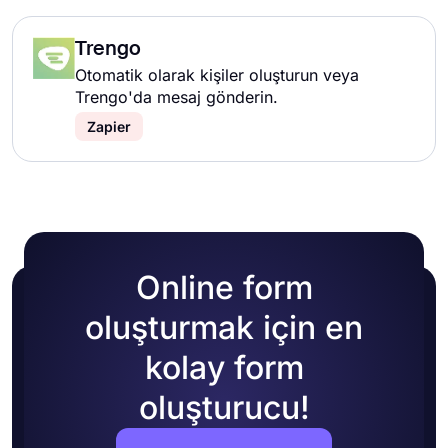
Trengo
Otomatik olarak kişiler oluşturun veya
Trengo'da mesaj gönderin.
Zapier
Online form
oluşturmak için en
kolay form
oluşturucu!