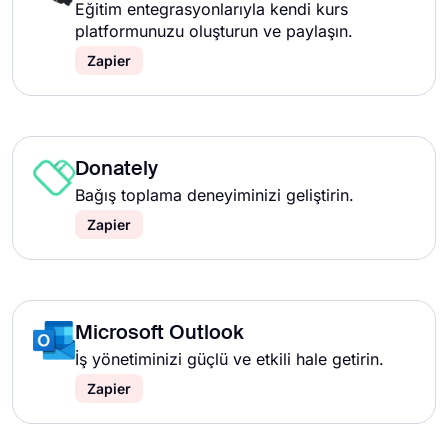
Eğitim entegrasyonlarıyla kendi kurs
platformunuzu oluşturun ve paylaşın.
Zapier
Donately
Bağış toplama deneyiminizi geliştirin.
Zapier
Microsoft Outlook
İş yönetiminizi güçlü ve etkili hale getirin.
Zapier