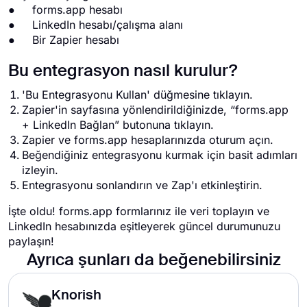
● forms.app hesabı
● LinkedIn hesabı/çalışma alanı
● Bir Zapier hesabı
Bu entegrasyon nasıl kurulur?
'Bu Entegrasyonu Kullan' düğmesine tıklayın.
Zapier'in sayfasına yönlendirildiğinizde, “forms.app
+ LinkedIn Bağlan” butonuna tıklayın.
Zapier ve forms.app hesaplarınızda oturum açın.
Beğendiğiniz entegrasyonu kurmak için basit adımları
izleyin.
Entegrasyonu sonlandırın ve Zap'ı etkinleştirin.
İşte oldu! forms.app formlarınız ile veri toplayın ve
LinkedIn hesabınızda eşitleyerek güncel durumunuzu
paylaşın!
Ayrıca şunları da beğenebilirsiniz
Knorish