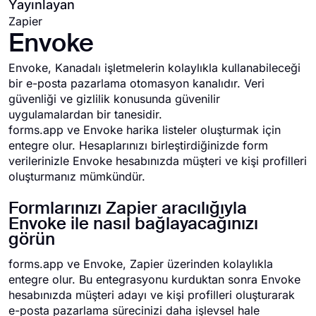
Yayınlayan
Zapier
Envoke
Envoke, Kanadalı işletmelerin kolaylıkla kullanabileceği
bir e-posta pazarlama otomasyon kanalıdır. Veri
güvenliği ve gizlilik konusunda güvenilir
uygulamalardan bir tanesidir.
forms.app ve Envoke harika listeler oluşturmak için
entegre olur. Hesaplarınızı birleştirdiğinizde form
verilerinizle Envoke hesabınızda müşteri ve kişi profilleri
oluşturmanız mümkündür.
Formlarınızı Zapier aracılığıyla
Envoke ile nasıl bağlayacağınızı
görün
forms.app ve Envoke, Zapier üzerinden kolaylıkla
entegre olur. Bu entegrasyonu kurduktan sonra Envoke
hesabınızda müşteri adayı ve kişi profilleri oluşturarak
e-posta pazarlama sürecinizi daha işlevsel hale