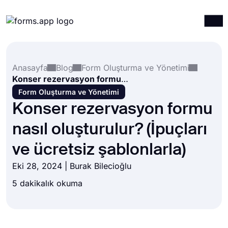
Ürünler
Giriş yap
Kayıt ol
Anasayfa
Blog
Form Oluşturma ve Yönetimi
Entegrasyonlar
Konser rezervasyon formu nasıl oluşturulur? (İpuçları ve ücretsiz şablonlarla)
Şablonlar
Form Oluşturma ve Yönetimi
Konser rezervasyon formu
Kaynaklar
nasıl oluşturulur? (İpuçları
Fiyatlandırma
ve ücretsiz şablonlarla)
Eki 28, 2024 |
Burak Bilecioğlu
5 dakikalık okuma