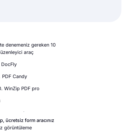
te denemeniz gereken 10
üzenleyici araç
. DocFly
. PDF Candy
0. WinZip PDF pro
ç
, ücretsiz form aracınız
sız görüntüleme