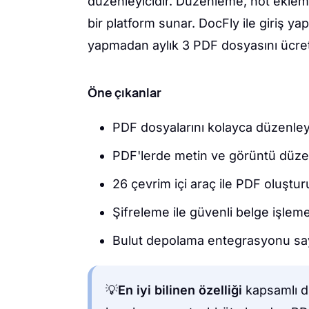
düzenleyicidir. Düzenleme, not eklem
bir platform sunar. DocFly ile giriş
yapmadan aylık 3 PDF dosyasını ücrets
Öne çıkanlar
PDF dosyalarını kolayca düzenleyi
PDF'lerde metin ve görüntü düz
26 çevrim içi araç ile PDF oluşt
Şifreleme ile güvenli belge işlem
Bulut depolama entegrasyonu sa
💡
En iyi bilinen özelliği
kapsamlı d