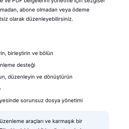
e ve PDF belgelerini yönetme için sezgisel
 yapmadan, abone olmadan veya ödeme
iz olarak düzenleyebilirsiniz.
n, birleştirin ve bölün
enleme desteği
urun, düzenleyin ve dönüştürün
e
yesinde sorunsuz dosya yönetimi
üzenleme araçları ve karmaşık bir