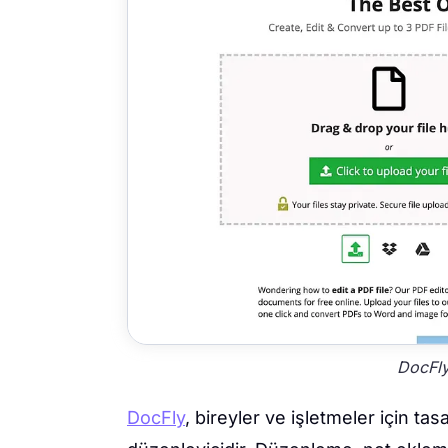
DocFly
DocFly
, bireyler ve işletmeler için ta