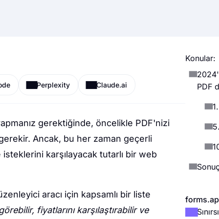
Konular:
2024'
ode
Perplexity
Claude.ai
PDF d
1
apmanız gerektiğinde, öncelikle PDF'nizi
5
gerekir. Ancak, bu her zaman geçerli
1
 isteklerini karşılayacak tutarlı bir web
Sonu
nleyici aracı için kapsamlı bir liste
forms.app
görebilir, fiyatlarını karşılaştırabilir ve
Sınır