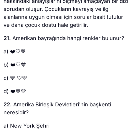
hakkındaki anlayışlarını ölçmeyi amaçlayan bir dizi
sorudan oluşur. Çocukların kavrayış ve ilgi
alanlarına uygun olması için sorular basit tutulur
ve daha çocuk dostu hale getirilir.
21.
Amerikan bayrağında hangi renkler bulunur?
a) ❤️🤍💚
b) ❤️🤍💙
c) 💙 🤍💛
d) ❤️💙💚
22.
Amerika Birleşik Devletleri'nin başkenti
neresidir?
a) New York Şehri