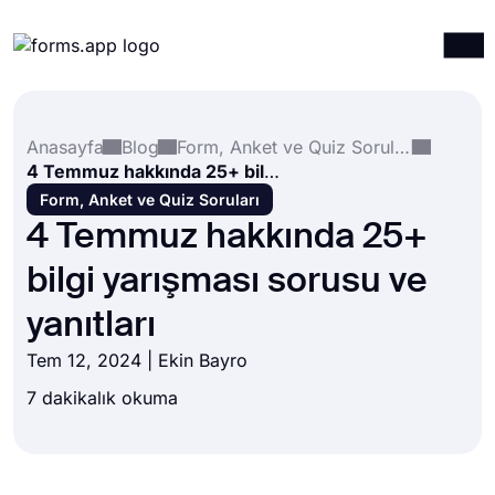
Ürünler
Giriş yap
Kayıt ol
Anasayfa
Blog
Form, Anket ve Quiz Soruları
Entegrasyonlar
4 Temmuz hakkında 25+ bilgi yarışması sorusu ve yanıtları
Şablonlar
Form, Anket ve Quiz Soruları
4 Temmuz hakkında 25+
Kaynaklar
bilgi yarışması sorusu ve
Fiyatlandırma
yanıtları
Tem 12, 2024 | Ekin Bayro
7 dakikalık okuma