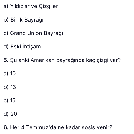
a) Yıldızlar ve Çizgiler
b) Birlik Bayrağı
c) Grand Union Bayrağı
d) Eski İhtişam
5.
Şu anki Amerikan bayrağında kaç çizgi var?
a) 10
b) 13
c) 15
d) 20
6.
Her 4 Temmuz'da ne kadar sosis yenir?