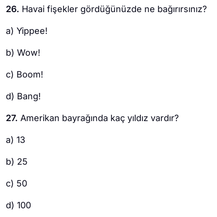
26.
Havai fişekler gördüğünüzde ne bağırırsınız?
a) Yippee!
b) Wow!
c) Boom!
d) Bang!
27.
Amerikan bayrağında kaç yıldız vardır?
a) 13
b) 25
c) 50
d) 100