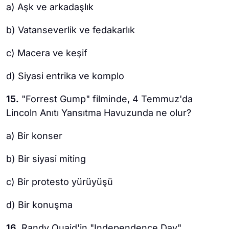
a) Aşk ve arkadaşlık
b) Vatanseverlik ve fedakarlık
c) Macera ve keşif
d) Siyasi entrika ve komplo
15.
"Forrest Gump" filminde, 4 Temmuz'da
Lincoln Anıtı Yansıtma Havuzunda ne olur?
a) Bir konser
b) Bir siyasi miting
c) Bir protesto yürüyüşü
d) Bir konuşma
16.
Randy Quaid'in "Independence Day"